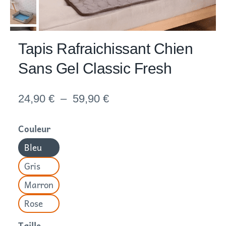
Tapis Rafraichissant Chien
Sans Gel Classic Fresh
Plage
24,90
€
–
59,90
€
de
Couleur
prix :
Bleu
24,90 €
Gris
à
Marron
59,90 €
Rose
Taille