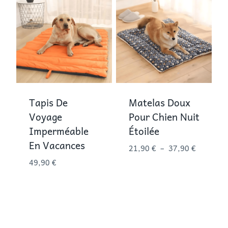
79,90 €
Tapis De
Matelas Doux
Voyage
Pour Chien Nuit
Imperméable
Étoilée
En Vacances
Plage
21,90
€
–
37,90
€
de
49,90
€
prix :
21,90 €
à
37,90 €