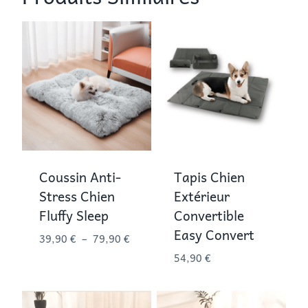
Coussin Anti-
Tapis Chien
Stress Chien
Extérieur
Fluffy Sleep
Convertible
Easy Convert
Plage
39,90
€
–
79,90
€
de
54,90
€
prix :
39,90 €
à